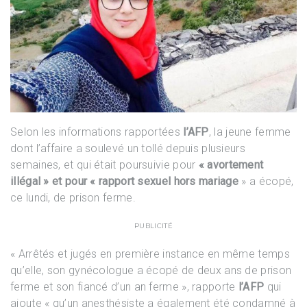
Selon les informations rapportées
l’AFP
, la jeune femme
dont l’affaire a soulevé un tollé depuis plusieurs
semaines, et qui était poursuivie pour
« avortement
illégal » et pour « rapport sexuel hors mariage
» a écopé,
ce lundi, de prison ferme.
PUBLICITÉ
« Arrêtés et jugés en première instance en même temps
qu’elle, son gynécologue a écopé de deux ans de prison
ferme et son fiancé d’un an ferme », rapporte
l’AFP
qui
ajoute « qu’un anesthésiste a également été condamné à