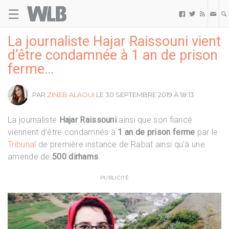
☰
Welovebuzz



La journaliste Hajar Raissouni vient
d’être condamnée à 1 an de prison
ferme…
PAR
ZINEB ALAOUI
LE 30 SEPTEMBRE 2019 À 18:13
La journaliste
Hajar Raissouni
ainsi que son fiancé
viennent d’être condamnés à
1 an de prison ferme
par le
Tribunal
de première instance de Rabat ainsi qu’à une
amende de
500 dirhams
.
PUBLICITÉ