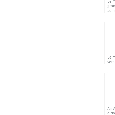
Le M
gran
au 
Le M
vers
Air 
dirh