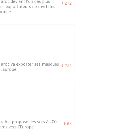
aroc devient l’un des plus
272
ds exportateurs de myrtilles
monde
aroc va exporter ses masques
733
 l’Europe
Arabia propose des vols à 400
63
ams vers l’Europe