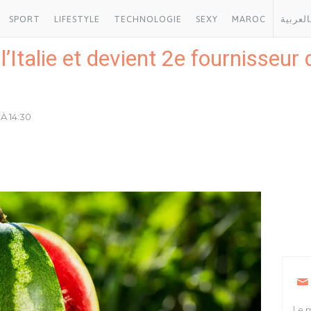
SPORT
LIFESTYLE
TECHNOLOGIE
SEXY
MAROC
العربية
Italie et devient 2e fournisseur
À 14:30
Le m