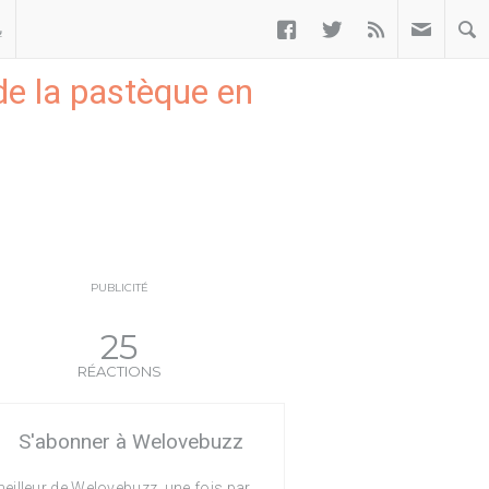



ب
 de la pastèque en
PUBLICITÉ
25
RÉACTIONS
S'abonner à Welovebuzz
eilleur de Welovebuzz, une fois par