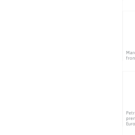
Maro
fron
Petr
prem
Eur