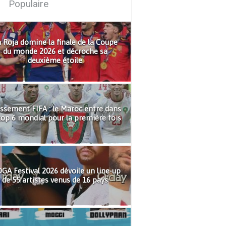
Populaire
 Roja domine la finale de la Coupe
du monde 2026 et décroche sa
deuxième étoile
ssement FIFA : le Maroc entre dans
top 6 mondial pour la première fois
GA Festival 2026 dévoile un line-up
de 55 artistes venus de 16 pays