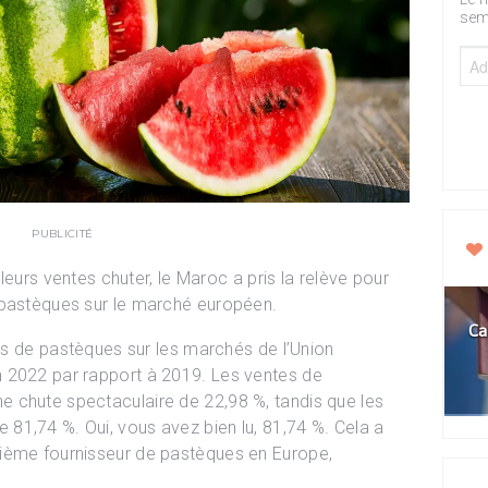
sem
PUBLICITÉ
 leurs ventes chuter, le Maroc a pris la relève pour
 pastèques sur le marché européen.
Ca
tes de pastèques sur les marchés de l’Union
 2022 par rapport à 2019. Les ventes de
 chute spectaculaire de 22,98 %, tandis que les
81,74 %. Oui, vous avez bien lu, 81,74 %. Cela a
ième fournisseur de pastèques en Europe,