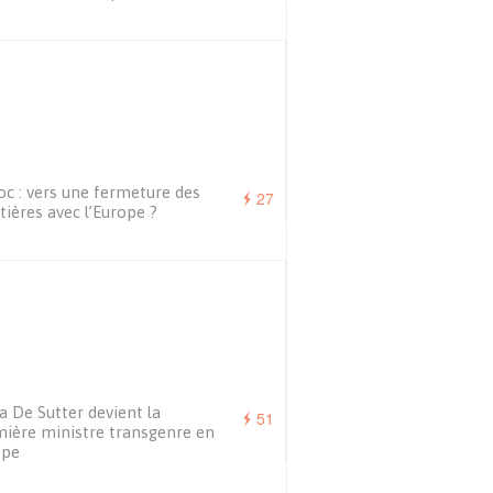
c : vers une fermeture des
27
tières avec l’Europe ?
a De Sutter devient la
51
ière ministre transgenre en
ope