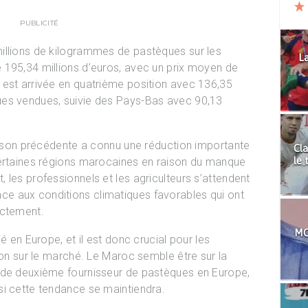
PUBLICITÉ
illions de kilogrammes de pastèques sur les
La
 195,34 millions d’euros, avec un prix moyen de
 est arrivée en quatrième position avec 136,35
ues vendues, suivie des Pays-Bas avec 90,13
saison précédente a connu une réduction importante
Cla
le 
certaines régions marocaines en raison du manque
 les professionnels et les agriculteurs s’attendent
e aux conditions climatiques favorables qui ont
ectement.
MO
é en Europe, et il est donc crucial pour les
ion sur le marché. Le Maroc semble être sur la
 de deuxième fournisseur de pastèques en Europe,
si cette tendance se maintiendra.