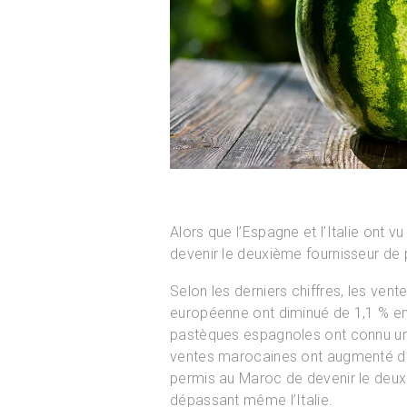
Alors que l’Espagne et l’Italie ont vu
devenir le deuxième fournisseur de
Selon les derniers chiffres, les ven
européenne ont diminué de 1,1 % en
pastèques espagnoles ont connu une
ventes marocaines ont augmenté de 
permis au Maroc de devenir le deux
dépassant même l’Italie.