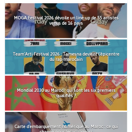
MOGA Festival 2026 dévoile un line-up de 55 artistes
venus de 16 pays
Team'Arti Festival 2026 : Tamesna devient l'épicentre
du rap marocain
Mondial 2030 au Maroc : qui sont les six premiers
qualifiés ?
Carte d'embarquement numérique au Maroc : ce qui
change pour les voyageurs