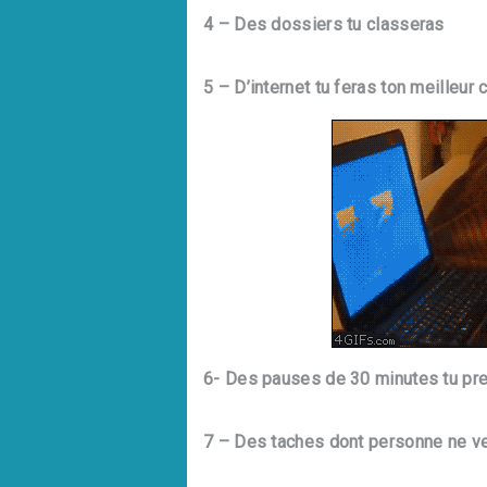
4 – Des dossiers tu classeras
5 – D’internet tu feras ton meilleu
6- Des pauses de 30 minutes tu pr
7 – Des taches dont personne ne ve