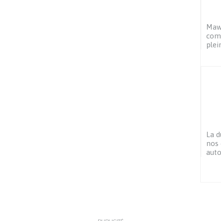
Mawa
com
ple
La d
nos
aut