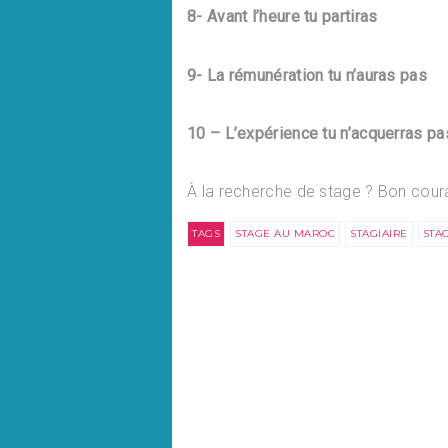
8- Avant l’heure tu partiras
9- La rémunération tu n’auras pas
10 – L’expérience tu n’acquerras pa
À la recherche de stage ? Bon cour
TAGS
STAGE AU MAROC
STAGIAIRE
STA