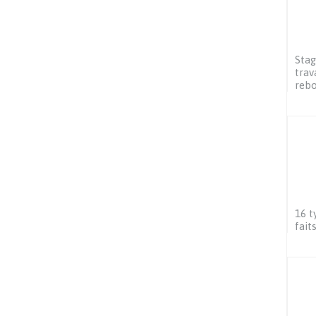
Stag
trav
reb
16 t
fait