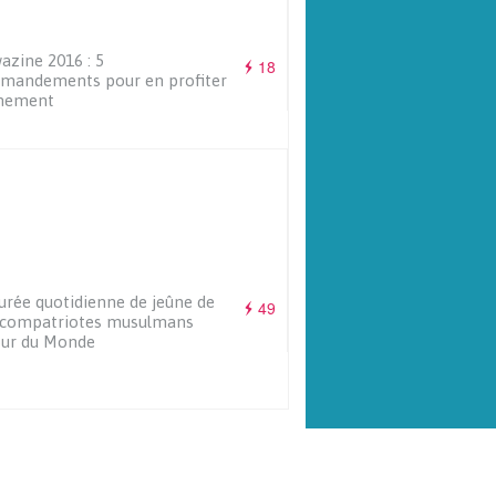
zine 2016 : 5
18
mandements pour en profiter
inement
urée quotidienne de jeûne de
49
 compatriotes musulmans
our du Monde