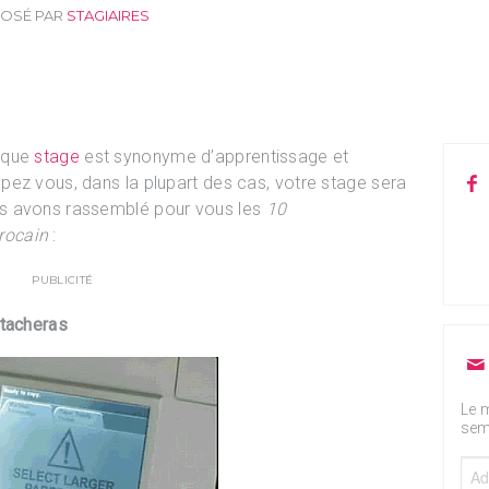
POSÉ PAR
STAGIAIRES
 que
stage
est synonyme d’apprentissage et

ez vous, dans la plupart des cas, votre stage sera
s avons rassemblé pour vous les
10
rocain
:
PUBLICITÉ
étacheras
Le m
sem