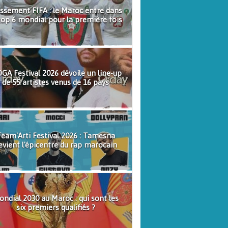
ssement FIFA : le Maroc entre dans
top 6 mondial pour la première fois
GA Festival 2026 dévoile un line-up
de 55 artistes venus de 16 pays
eam'Arti Festival 2026 : Tamesna
evient l'épicentre du rap marocain
ndial 2030 au Maroc : qui sont les
six premiers qualifiés ?