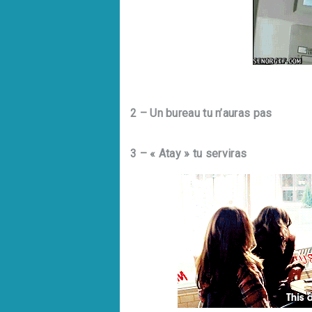
2 – Un bureau tu n’auras pas
3 – « Atay » tu serviras