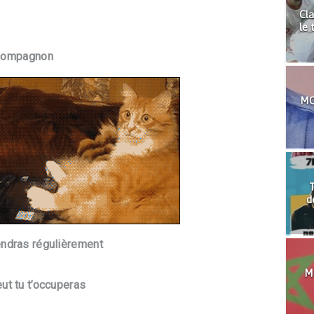
Cla
le 
r compagnon
MO
T
d
endras régulièrement
Mo
ut tu t’occuperas