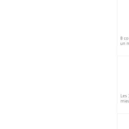
8 c
un m
Les
mieu