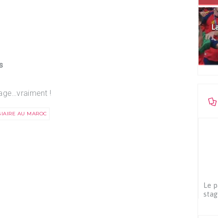
La
s
age…vraiment !
GIAIRE AU MAROC
Le p
stag