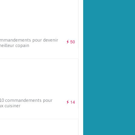
ommandements pour devenir
50
eilleur copain
 10 commandements pour
14
x cuisiner