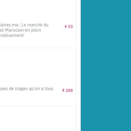
iaires.ma : Le marché du
53
ail Marocain en plein
ondissement
ypes de stages qu’on a tous
268
s