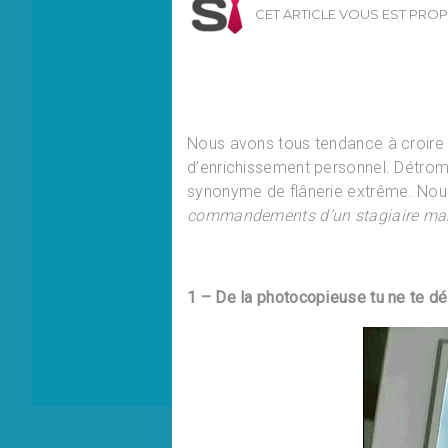
CET ARTICLE VOUS EST PRO
Nous avons tous tendance à croire
d’enrichissement personnel. Détromp
synonyme de flânerie extrême. Nou
commandements d’un stagiaire ma
1 – De la photocopieuse tu ne te d