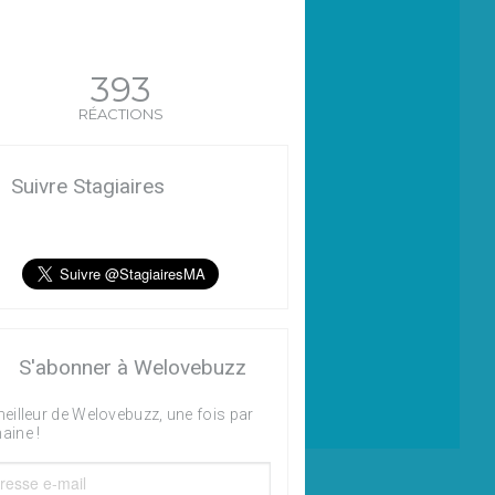
393
RÉACTIONS
Suivre Stagiaires
S'abonner à Welovebuzz
eilleur de Welovebuzz, une fois par
aine !