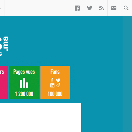



ب