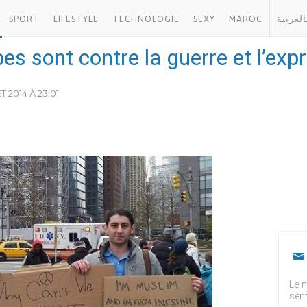
SPORT
LIFESTYLE
TECHNOLOGIE
SEXY
MAROC
العربية
abes sont contre la guerre et l’e
T 2014 À 23:01
Le m
sem