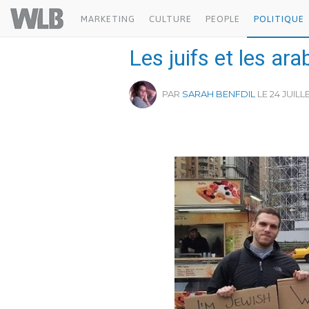
Welovebuzz
MARKETING
CULTURE
PEOPLE
POLITIQUE
Les juifs et les ar
PAR
SARAH BENFDIL
LE 24 JUILLE