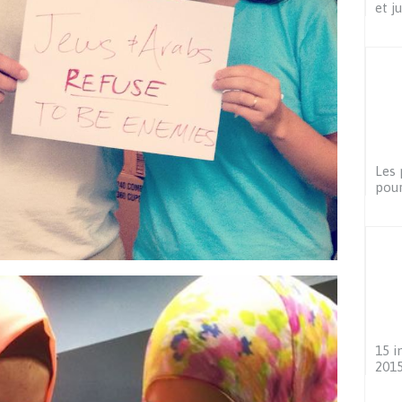
et j
Les 
pou
15 i
201