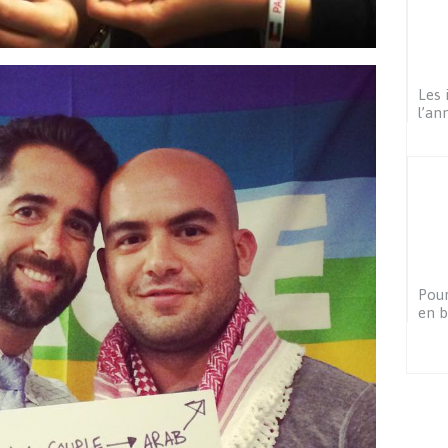
Les 
l’an
Pour
en b