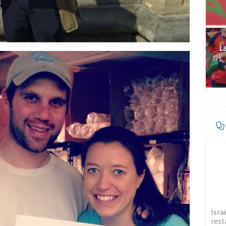
La
Isra
rest