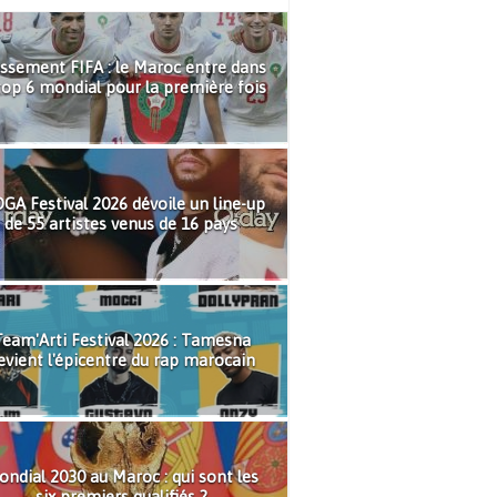
ssement FIFA : le Maroc entre dans
top 6 mondial pour la première fois
GA Festival 2026 dévoile un line-up
de 55 artistes venus de 16 pays
eam'Arti Festival 2026 : Tamesna
evient l'épicentre du rap marocain
ndial 2030 au Maroc : qui sont les
six premiers qualifiés ?