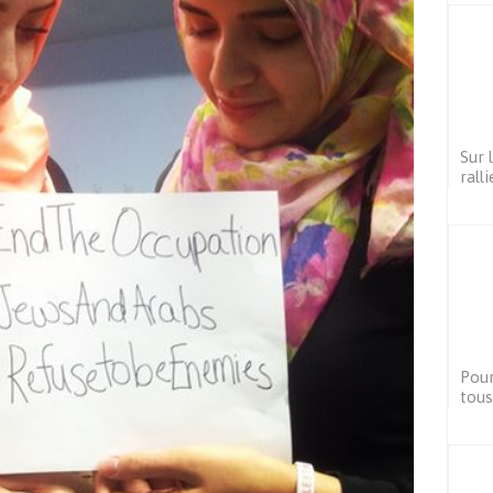
Sur 
rall
Pour
tous