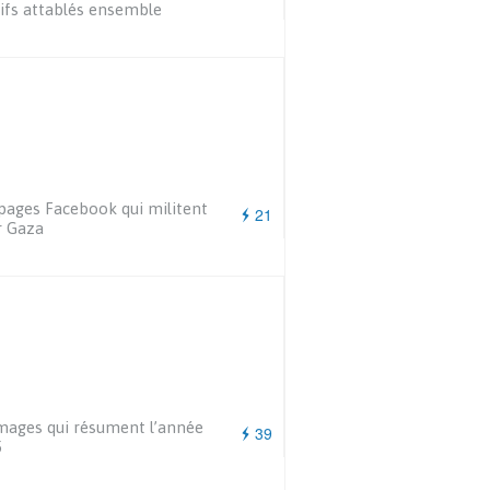
uifs attablés ensemble
pages Facebook qui militent
21
r Gaza
mages qui résument l’année
39
5