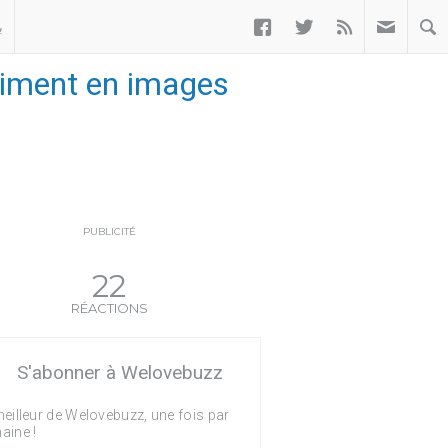



ب
xpriment en images
PUBLICITÉ
22
RÉACTIONS
S'abonner à Welovebuzz
eilleur de Welovebuzz, une fois par
aine !