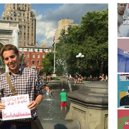
Cla
le 
MO
T
d
Mo