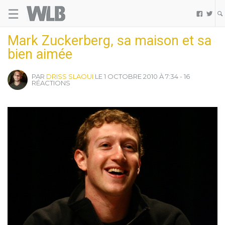
☰
Welovebuzz


Mark Zuckerberg, sa maison et sa
bien aimée
PAR
DRISS SLAOUI
LE 1 OCTOBRE 2010 À 7:34 - 16
RÉACTIONS