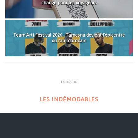
change pour les voyageurs
Team'Arti Festival 2026 : Tamesna devient l'épicentre
du rap marocain
PUBLICITÉ
LES INDÉMODABLES