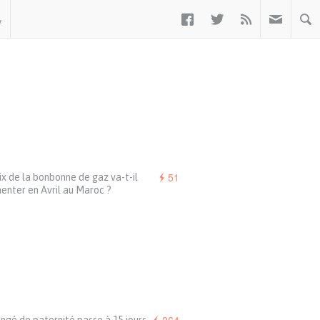



ب
51
ix de la bonbonne de gaz va-t-il
enter en Avril au Maroc ?