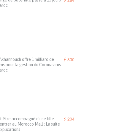
264
ngé de paternité passe à 15 jours
aroc
330
Akhannouch offre 1 milliard de
ms pour la gestion du Coronavirus
aroc
204
ut être accompagné d’une fille
entrer au Morocco Mall : La suite
xplications