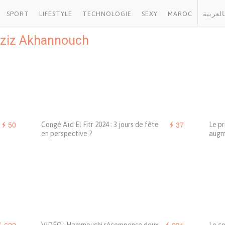
SPORT
LIFESTYLE
TECHNOLOGIE
SEXY
MAROC
العربية
ziz Akhannouch
50
37
Congé Aïd El Fitr 2024 : 3 jours de fête
Le pr
en perspective ?
augm