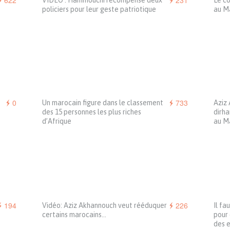
622
231
VIDÉO : Hammouchi récompense deux
Le co
policiers pour leur geste patriotique
au M
0
733
Un marocain figure dans le classement
Aziz 
des 15 personnes les plus riches
dirha
d’Afrique
au M
194
226
Vidéo: Aziz Akhannouch veut rééduquer
Il fa
certains marocains…
pour 
des e