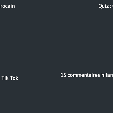
arocain
Quiz :
15 commentaires hilara
 Tik Tok