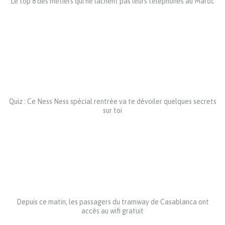
Le top 8 des métiers qui ne lâchent pas leurs téléphones au Maroc
Quiz : Ce Ness Ness spécial rentrée va te dévoiler quelques secrets
sur toi
Depuis ce matin, les passagers du tramway de Casablanca ont
accès au wifi gratuit