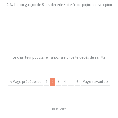
À Azilal, un garçon de 8 ans décède suite à une piqûre de scorpion
Le chanteur populaire Tahour annonce le décès de sa fille
« Page précédente
1
2
3
4
…
6
Page suivante »
PUBLICITÉ