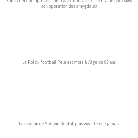
Salma décède après un coma post-opératoire : le drame qui a suivi
son opération des amygdales
Le Roi du football Pelé est mort à l’âge de 82 ans
La maman de Sofiane Boufal, plus vivante que jamais