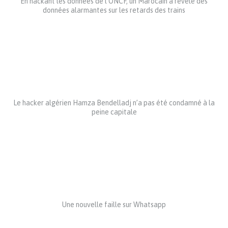
En hackant les données de l’ONCF, un Marocain a révélé des
données alarmantes sur les retards des trains
Le hacker algérien Hamza Bendelladj n’a pas été condamné à la
peine capitale
Une nouvelle faille sur Whatsapp