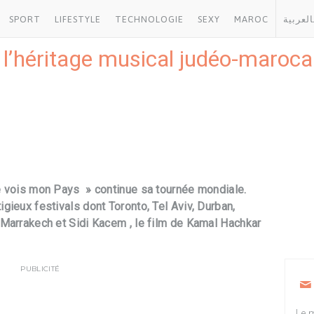
SPORT
LIFESTYLE
TECHNOLOGIE
SEXY
MAROC
العربية
ur l’héritage musical judéo-maroc
e vois mon Pays » continue sa tournée mondiale.
gieux festivals dont Toronto, Tel Aviv, Durban,
Marrakech et Sidi Kacem , le film de Kamal Hachkar
PUBLICITÉ
Le m