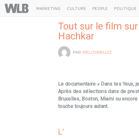
Welovebuzz
MARKETING
CULTURE
PEOPLE
POLITIQUE
Tout sur le film s
Hachkar
PAR
WELOVEBUZZ
Le documentaire « Dans tes Yeux, j
Après des sélections dans de presti
Bruxelles, Boston, Miami ou encore 
touche toujours autant.
L’