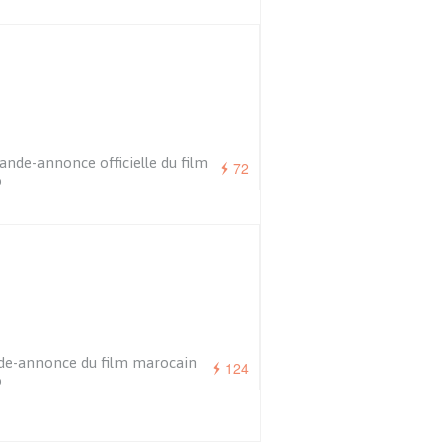
ande-annonce officielle du film
72
o
e-annonce du film marocain
124
o