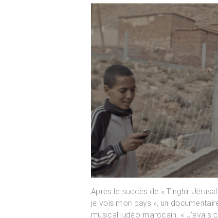
Après le succès de « Tinghir Jérusa
je vois mon pays », un documentaire 
musical judéo-marocain. « J’avais c