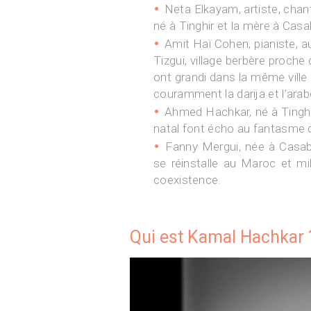
Neta Elkayam, artiste, chant
né à Tinghir et la mère à Cas
Amit Haï Cohen, pianiste, a
Tizgui, village berbère proch
ont grandi dans la même ville 
couramment la darija et l’arab
Ahmed Hachkar, né à Tinghir,
natal font écho au fantasme d
Fanny Mergui, née à Casabl
se réinstalle au Maroc et mi
coexistence.
Qui est Kamal Hachkar 