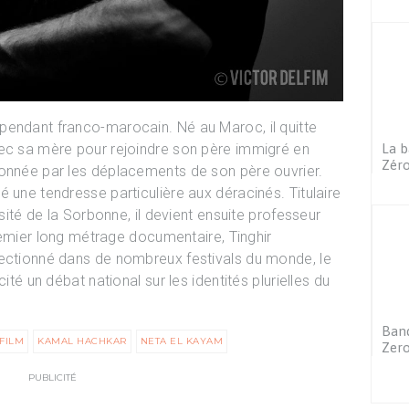
pendant franco-marocain. Né au Maroc, il quitte
La b
vec sa mère pour rejoindre son père immigré en
Zér
lonnée par les déplacements de son père ouvrier.
 une tendresse particulière aux déracinés. Titulaire
rsité de la Sorbonne, il devient ensuite professeur
premier long métrage documentaire, Tinghir
lectionné dans de nombreux festivals du monde, le
ité un débat national sur les identités plurielles du
Band
FILM
KAMAL HACHKAR
NETA EL KAYAM
Zer
PUBLICITÉ