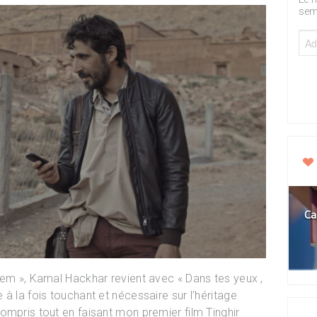
sem
Ca
lem », Kamal Hackhar revient avec « Dans tes yeux ,
à la fois touchant et nécessaire sur l’héritage
ompris tout en faisant mon premier film Tinghir