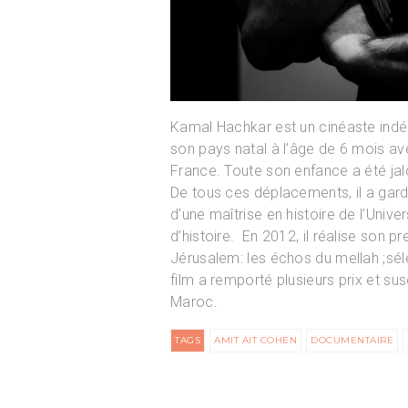
Kamal Hachkar est un cinéaste indé
son pays natal à l’âge de 6 mois a
France. Toute son enfance a été ja
De tous ces déplacements, il a gardé
d’une maîtrise en histoire de l’Unive
d’histoire. En 2012, il réalise son 
Jérusalem: les échos du mellah ;sé
film a remporté plusieurs prix et susc
Maroc.
TAGS
AMIT AIT COHEN
DOCUMENTAIRE