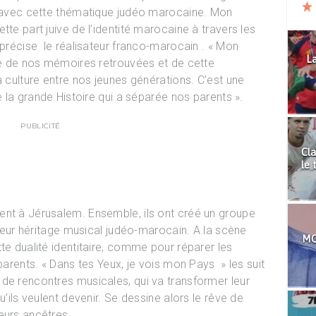
ni avec cette thématique judéo marocaine. Mon
tte part juive de l’identité marocaine à travers les
 précise le réalisateur franco-marocain . « Mon
La
dée de nos mémoires retrouvées et de cette
a culture entre nos jeunes générations. C’est une
e la grande Histoire qui a séparée nos parents ».
PUBLICITÉ
Cla
le 
ent à Jérusalem. Ensemble, ils ont créé un groupe
t leur héritage musical judéo-marocain. A la scène
MO
te dualité identitaire, comme pour réparer les
 parents. « Dans tes Yeux, je vois mon Pays » les suit
de rencontres musicales, qui va transformer leur
u’ils veulent devenir. Se dessine alors le rêve de
eurs ancêtres.