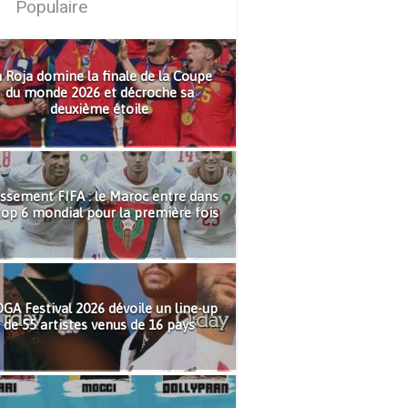
Populaire
 Roja domine la finale de la Coupe
du monde 2026 et décroche sa
deuxième étoile
ssement FIFA : le Maroc entre dans
top 6 mondial pour la première fois
GA Festival 2026 dévoile un line-up
de 55 artistes venus de 16 pays