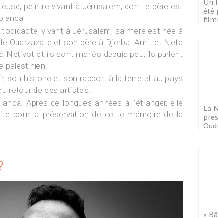
Un f
euse, peintre vivant à Jérusalem, dont le père est
été 
ablanca
film
utodidacte, vivant à Jérusalem, sa mère est née à
e de Ouarzazate et son père à Djerba. Amit et Neta
à Netivot et ils sont mariés depuis peu, ils parlent
e palestinien.
 son histoire et son rapport à la terre et au pays
u retour de ces artistes.
anca. Après de longues années à l’étranger, elle
La N
lite pour la préservation de cette mémoire de la
pres
Oudr
?
« Bâ