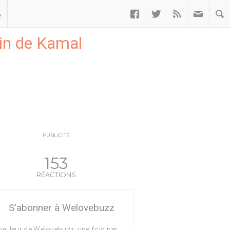



ب
ain de Kamal
PUBLICITÉ
153
RÉACTIONS
S'abonner à Welovebuzz
eilleur de Welovebuzz, une fois par