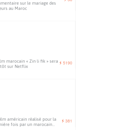
mentaire sur le mariage des
eurs au Maroc
ilm marocain « Zin li fik » sera
5190
tôt sur Netflix
ilm américain réalisé pour la
381
ière fois par un marocain…