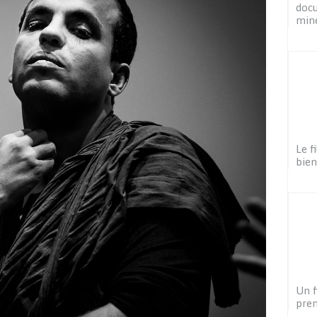
docu
min
Le f
bien
Un f
prem