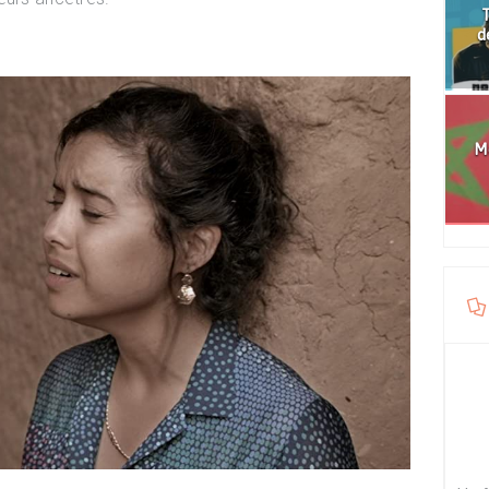
T
d
Mo