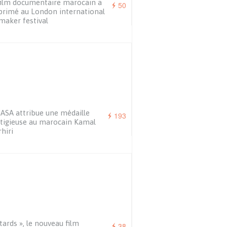
ilm documentaire marocain a
50
primé au London international
maker festival
ASA attribue une médaille
193
tigieuse au marocain Kamal
hiri
tards », le nouveau film
38