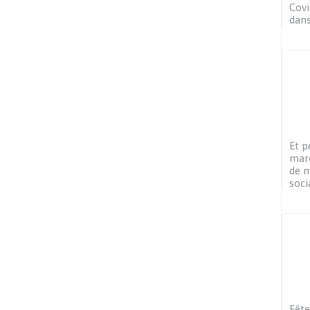
Covi
dans
Et p
maro
de m
soci
Fête