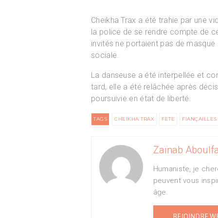
Cheikha Trax a été trahie par une v
la police de se rendre compte de ce
invités ne portaient pas de masque 
sociale.
La danseuse a été interpellée et co
tard, elle a été relâchée après décis
poursuivie en état de liberté.
TAGS
CHEIKHA TRAX
FETE
FIANÇAILLES
Zaïnab Aboulfa
Humaniste, je cher
peuvent vous inspi
âge.
REJOINDRE W