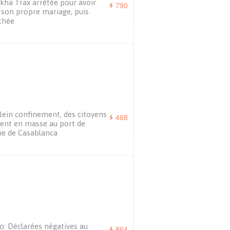
kha Trax arrêtée pour avoir
790
 son propre mariage, puis
chée
lein confinement, des citoyens
468
uent en masse au port de
e de Casablanca
o: Déclarées négatives au
864