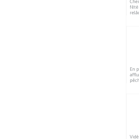
Chei
fêté
relâ
En p
affl
pêch
Vidé