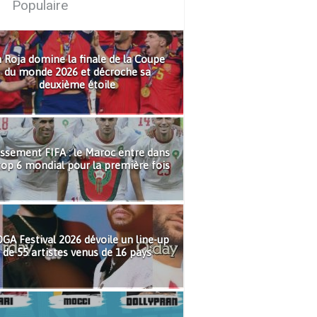
Populaire
 Roja domine la finale de la Coupe
du monde 2026 et décroche sa
deuxième étoile
ssement FIFA : le Maroc entre dans
top 6 mondial pour la première fois
GA Festival 2026 dévoile un line-up
de 55 artistes venus de 16 pays