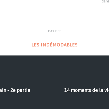
dans
PUBLICITÉ
LES INDÉMODABLES
ain - 2e partie
14 moments de la vie