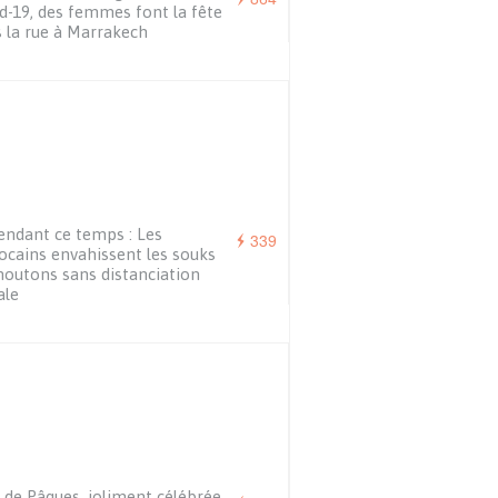
d-19, des femmes font la fête
 la rue à Marrakech
endant ce temps : Les
339
cains envahissent les souks
outons sans distanciation
ale
 de Pâques, joliment célébrée