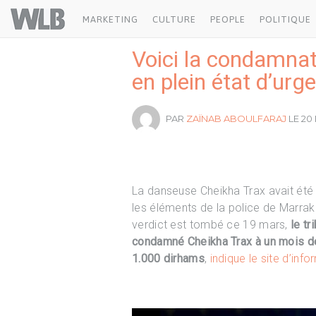
Welovebuzz
MARKETING
CULTURE
PEOPLE
POLITIQUE
Voici la condamnati
en plein état d’urg
PAR
ZAÏNAB ABOULFARAJ
LE 20 
La danseuse Cheikha Trax avait été sur
les éléments de la police de Marrake
verdict est tombé ce 19 mars,
le tr
condamné Cheikha Trax à un mois de
1.000 dirhams
,
indique le site d’inf