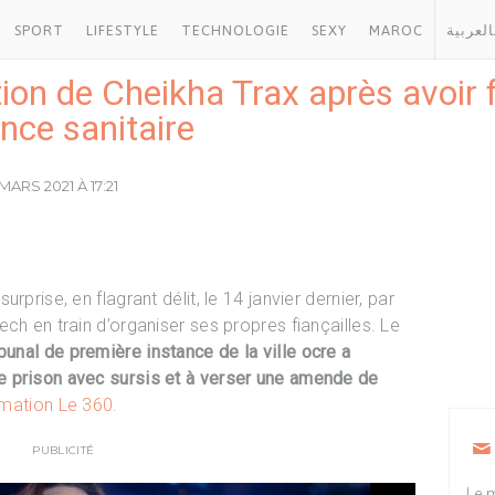
SPORT
LIFESTYLE
TECHNOLOGIE
SEXY
MAROC
العربية
on de Cheikha Trax après avoir f
ence sanitaire
MARS 2021 À 17:21
prise, en flagrant délit, le 14 janvier dernier, par
ch en train d’organiser ses propres fiançailles. Le
ibunal de première instance de la ville ocre a
 prison avec sursis et à verser une amende de
ormation Le 360.
PUBLICITÉ
Le m