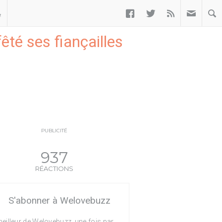



ب
êté ses fiançailles
PUBLICITÉ
937
RÉACTIONS
S'abonner à Welovebuzz
eilleur de Welovebuzz, une fois par