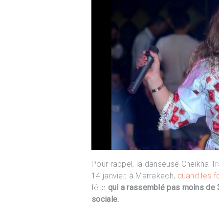
Pour rappel, la danseuse Cheikha Tra
14 janvier, à Marrakech,
quand les f
fête
qui a rassemblé pas moins de 
sociale.