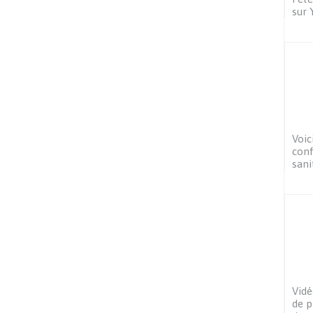
sur 
Voic
conf
sani
Vidé
de p