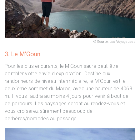
Source: Les Voyageuses
3. Le M’Goun
Pour les plus endurants, le M’Goun saura peut-être
combler votre envie d’exploration. Destiné aux
randonneurs de niveau intermédiaire, le M’Goun est le
deuxième sommet du Maroc, avec une hauteur de 4068
m. Il vous faudra au moins 4 jours pour venir à bout de
ce parcours. Les paysages seront au rendez-vous et
vous croiserez sûrement beaucoup de
berbères/nomades au passage.