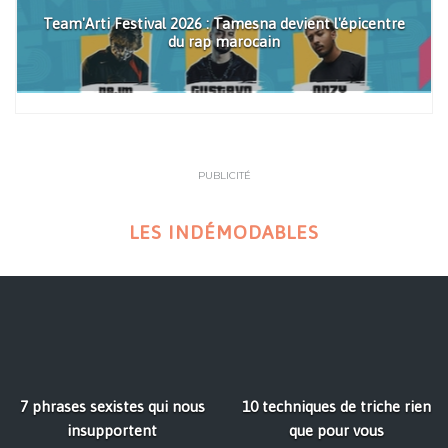
Team'Arti Festival 2026 : Tamesna devient l'épicentre
du rap marocain
PUBLICITÉ
LES INDÉMODABLES
7 phrases sexistes qui nous
10 techniques de triche rien
insupportent
que pour vous