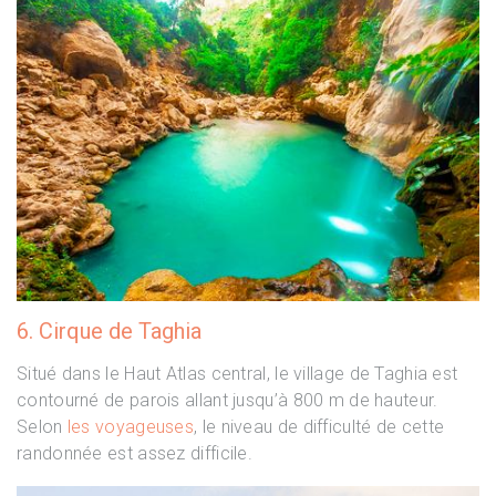
6. Cirque de Taghia
Situé dans le Haut Atlas central, le village de Taghia est
contourné de parois allant jusqu’à 800 m de hauteur.
Selon
les voyageuses
, le niveau de difficulté de cette
randonnée est assez difficile.