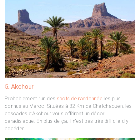
5. Akchour
Probablement l’un des
spots de randonnée
les plus
connus au Maroc. Situées à 32 Km de Chefchaouen, les
cascades d’Akchour vous offriront un décor
paradisiaque. En plus de ça, il n’est pas très difficile d’y
accéder.