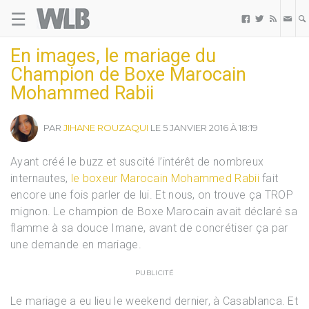
☰
Welovebuzz



En images, le mariage du
Champion de Boxe Marocain
Mohammed Rabii
PAR
JIHANE ROUZAQUI
LE 5 JANVIER 2016 À 18:19
Ayant créé le buzz et suscité l’intérêt de nombreux
internautes,
le boxeur Marocain
Mohammed Rabii
fait
encore une fois parler de lui. Et nous, on trouve ça TROP
mignon. Le champion de Boxe Marocain avait déclaré sa
flamme à sa douce Imane, avant de concrétiser ça par
une demande en mariage.
PUBLICITÉ
Le mariage a eu lieu le weekend dernier, à Casablanca. Et