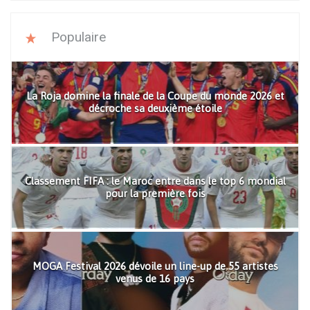
Populaire
La Roja domine la finale de la Coupe du monde 2026 et
décroche sa deuxième étoile
Classement FIFA : le Maroc entre dans le top 6 mondial
pour la première fois
MOGA Festival 2026 dévoile un line-up de 55 artistes
venus de 16 pays