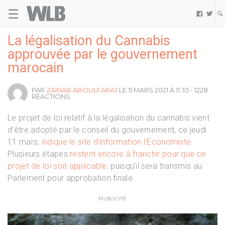
☰
Welovebuzz


La légalisation du Cannabis
approuvée par le gouvernement
marocain
PAR
ZAÏNAB ABOULFARAJ
LE 11 MARS 2021 À 11:35 - 1228
RÉACTIONS
Le projet de loi relatif à la légalisation du cannabis vient
d’être adopté par le conseil du gouvernement, ce jeudi
11 mars,
indique le site d’information l’Economiste.
Plusieurs étapes
restent encore à franchir pour que ce
projet de loi soit applicable,
puisqu’il sera transmis au
Parlement pour approbation finale.
PUBLICITÉ