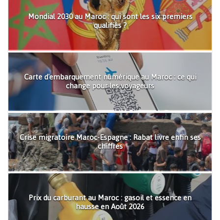
Mondial 2030 au Maroc : qui sont les six premiers
qualifiés ?
Carte d'embarquement numérique au Maroc : ce qui
change pour les voyageurs
Crise migratoire Maroc-Espagne : Rabat livre enfin ses
chiffres
Prix du carburant au Maroc : gasoil et essence en
hausse en Août 2026