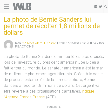
☰
Welovebuzz


La photo de Bernie Sanders lui
permet de récolter 1,8 millions de
dollars
PAR
ZAÏNAB ABOULFARAJ
LE 28 JANVIER 2021 À 11:54 - 160
RÉACTIONS
La photo de Bernie Sanders, emmitouflé les bras croisés,
lors de l’investiture du président américain Joe Biden a
fait le tour du monde. Le sénateur américain a été la star
de milliers de photomontages hilarants. Grâce à la vente
de produits estampillés de la fameuse photo, Bernie
Sanders a récolté 1,8 millions de dollars. Cet argent va
être reversé à des organisations caritatives,
indique
l’Agence France Presse
(AFP).
PUBLICITÉ