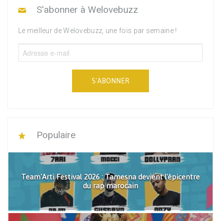
S'abonner à Welovebuzz
Le meilleur de Welovebuzz, une fois par semaine !
S'ABONNER
Populaire
Team'Arti Festival 2026 : Tamesna devient l'épicentre
du rap marocain