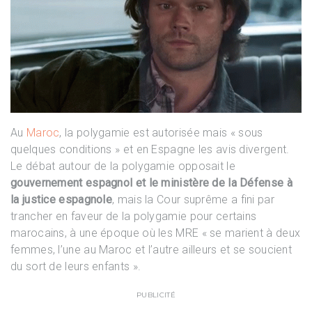
Au
Maroc
, la polygamie est autorisée mais « sous
quelques conditions » et en Espagne les avis divergent.
Le débat autour de la polygamie opposait le
gouvernement espagnol et le ministère de la Défense à
la justice espagnole
, mais la Cour suprême a fini par
trancher en faveur de la polygamie pour certains
marocains, à une époque où les MRE « se marient à deux
femmes, l’une au Maroc et l’autre ailleurs et se soucient
du sort de leurs enfants ».
PUBLICITÉ