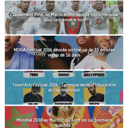
Classement FIFA : le Maroc entre dans le top 6 mondial
pour la première fois
MOGA Festival 2026 dévoile un line-up de 55 artistes
venus de 16 pays
Team'Arti Festival 2026 : Tamesna devient l'épicentre
du rap marocain
Mondial 2030 au Maroc : qui sont les six premiers
qualifiés ?