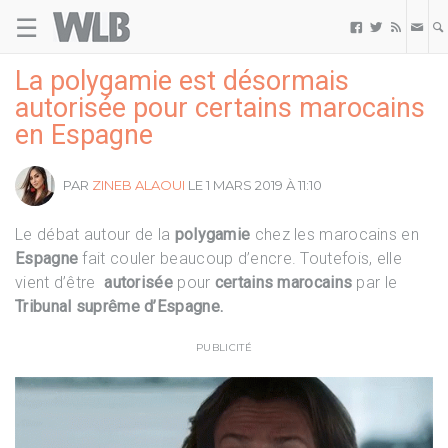
☰
Welovebuzz



La polygamie est désormais
autorisée pour certains marocains
en Espagne
PAR
ZINEB ALAOUI
LE 1 MARS 2019 À 11:10
Le débat autour de la
polygamie
chez les marocains en
Espagne
fait couler beaucoup d’encre. Toutefois, elle
vient d’être
autorisée
pour
certains marocains
par le
Tribunal suprême d’Espagne.
PUBLICITÉ