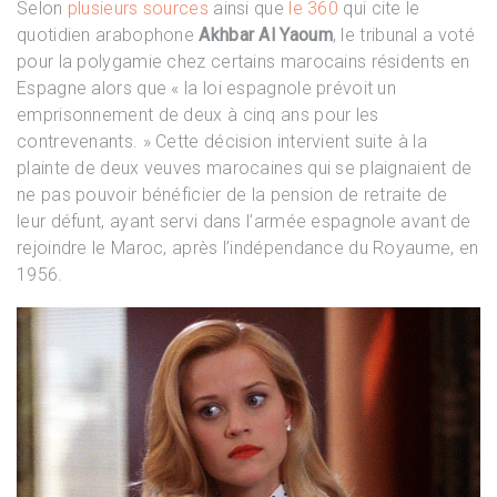
Selon
plusieurs sources
ainsi que
le 360
qui cite le
quotidien arabophone
Akhbar Al Yaoum
, le tribunal a voté
pour la polygamie chez certains marocains résidents en
Espagne alors que « la loi espagnole prévoit un
emprisonnement de deux à cinq ans pour les
contrevenants. » Cette décision intervient suite à la
plainte de deux veuves marocaines qui se plaignaient de
ne pas pouvoir bénéficier de la pension de retraite de
leur défunt, ayant servi dans l’armée espagnole avant de
rejoindre le Maroc, après l’indépendance du Royaume, en
1956.