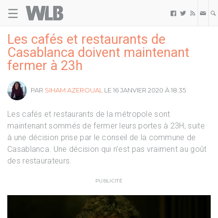
☰
Welovebuzz



Les cafés et restaurants de
Casablanca doivent maintenant
fermer à 23h
PAR
SIHAM AZEROUAL
LE 16 JANVIER 2020 À 18:35
Les cafés et restaurants de la métropole sont
maintenant sommés de fermer leurs portes à 23H, suite
à une décision prise par le conseil de la commune de
Casablanca. Une décision qui n’est pas vraiment au goût
des restaurateurs.
PUBLICITÉ