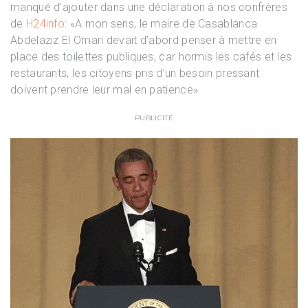
manqué d’ajouter dans une déclaration à nos confrères
de
H24info
: «A mon sens, le maire de Casablanca
Abdelaziz El Omari devait d’abord penser à mettre en
place des toilettes publiques, car hormis les cafés et les
restaurants, les citoyens pris d’un besoin pressant
doivent prendre leur mal en patience»
PUBLICITÉ