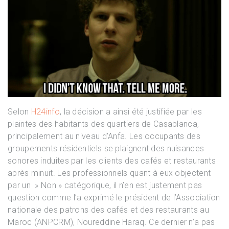
Selon
H24info
, la décision a ainsi été justifiée par les
plaintes des habitants des quartiers de Casablanca,
principalement au niveau d’Anfa. Les occupants des
groupements résidentiels se plaignent des nuisances
sonores induites par les clients des cafés et restaurants
après minuit. Les professionnels quant à eux objectent
par un » Non » catégorique, il n’en est justement pas
question comme l’a exprimé le président de l’Association
nationale des patrons des cafés et des restaurants au
Maroc (ANPCRM), Noureddine Haraq. Ce dernier n’a pas