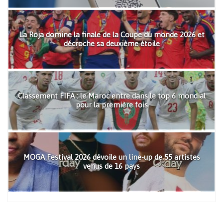
La Roja domine la finale de la Coupe du monde 2026 et
décroche sa deuxième étoile
Classement FIFA : le Maroc entre dans le top 6 mondial
pour la première fois
MOGA Festival 2026 dévoile un line-up de 55 artistes
venus de 16 pays