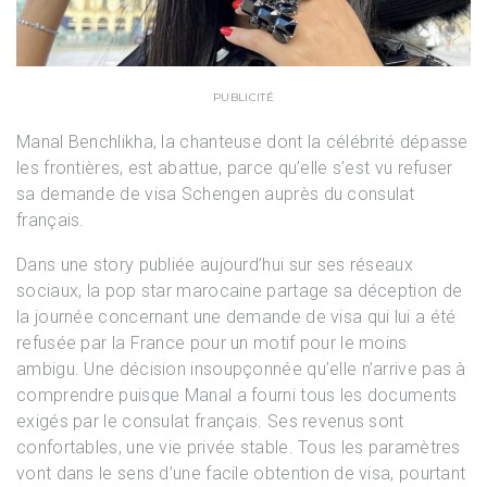
PUBLICITÉ
Manal Benchlikha, la chanteuse dont la célébrité dépasse
les frontières, est abattue, parce qu’elle s’est vu refuser
sa demande de visa Schengen auprès du consulat
français.
Dans une story publiée aujourd’hui sur ses réseaux
sociaux, la pop star marocaine partage sa déception de
la journée concernant une demande de visa qui lui a été
refusée par la France pour un motif pour le moins
ambigu. Une décision insoupçonnée qu’elle n’arrive pas à
comprendre puisque Manal a fourni tous les documents
exigés par le consulat français. Ses revenus sont
confortables, une vie privée stable. Tous les paramètres
vont dans le sens d’une facile obtention de visa, pourtant