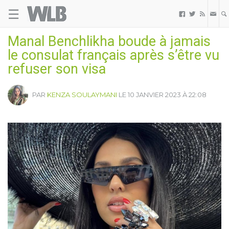
☰
Welovebuzz



Manal Benchlikha boude à jamais
le consulat français après s’être vu
refuser son visa
PAR
KENZA SOULAYMANI
LE 10 JANVIER 2023 À 22:08