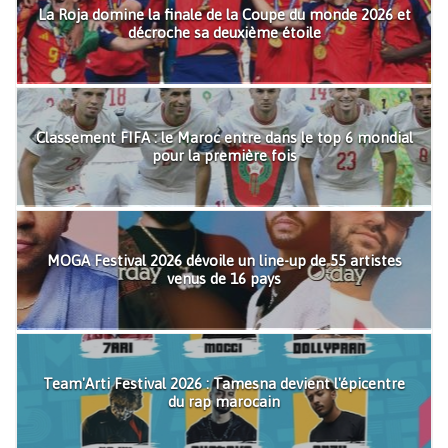
La Roja domine la finale de la Coupe du monde 2026 et
décroche sa deuxième étoile
Classement FIFA : le Maroc entre dans le top 6 mondial
pour la première fois
MOGA Festival 2026 dévoile un line-up de 55 artistes
venus de 16 pays
Team'Arti Festival 2026 : Tamesna devient l'épicentre
du rap marocain