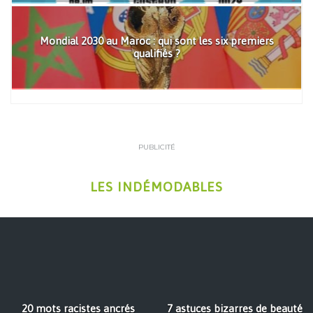
Mondial 2030 au Maroc : qui sont les six premiers
qualifiés ?
PUBLICITÉ
LES INDÉMODABLES
20 mots racistes ancrés
7 astuces bizarres de beauté