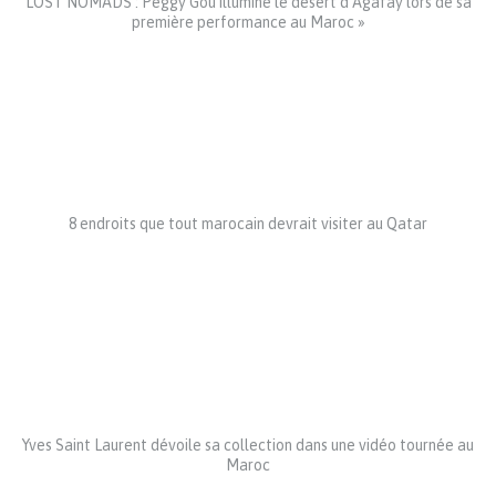
LOST NOMADS : Peggy Gou illumine le désert d’Agafay lors de sa
première performance au Maroc »
8 endroits que tout marocain devrait visiter au Qatar
Yves Saint Laurent dévoile sa collection dans une vidéo tournée au
Maroc