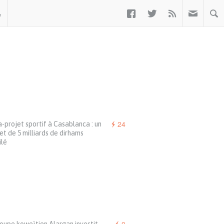



ب
24
projet sportif à Casablanca : un
t de 5 milliards de dirhams
ilé