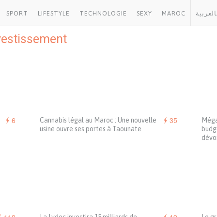
SPORT
LIFESTYLE
TECHNOLOGIE
SEXY
MAROC
العربية
vestissement
6
35
Cannabis légal au Maroc : Une nouvelle
Méga-
usine ouvre ses portes à Taounate
budge
dévo