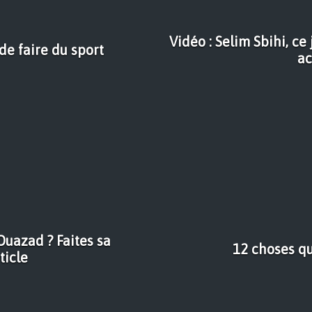
Vidéo : Selim Sbihi, c
de faire du sport
ac
uazad ? Faites sa
12 choses q
ticle