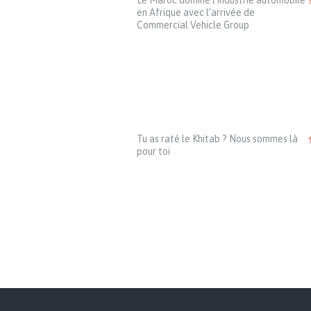
Le Maroc domine l’industrie automobile
en Afrique avec l’arrivée de
Commercial Vehicle Group
Tu as raté le Khitab ? Nous sommes là
pour toi