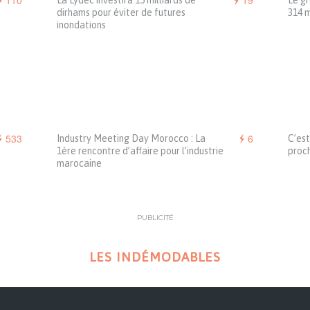
110
19
La Lydec investira 15 milliards de
Le gr
dirhams pour éviter de futures
314 m
inondations
533
6
Industry Meeting Day Morocco : La
C’est
1ère rencontre d’affaire pour l’industrie
proc
marocaine
PUBLICITÉ
LES INDÉMODABLES