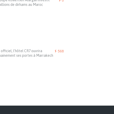
0
oupe koweïtien Alargan investit
illions de dirhams au Maroc
568
 officiel, l’hôtel CR7 ouvrira
hainement ses portes à Marrakech