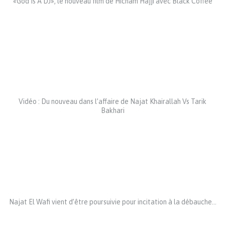
«God Is A DJ», le nouveau film de Hicham Hajji avec Black Coffee
Vidéo : Du nouveau dans l’affaire de Najat Khairallah Vs Tarik
Bakhari
Najat El Wafi vient d’être poursuivie pour incitation à la débauche…