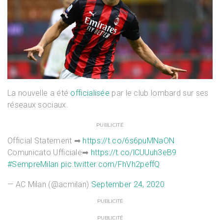
La nouvelle a été
officialisée
par le club lombard sur ses
réseaux sociaux.
PUBLICITÉ
Official Statement ➡
https://t.co/6s6puMNaON
Comunicato Ufficiale➡
https://t.co/lCUUuh3eB9
#SempreMilan
pic.twitter.com/FhVh2peffQ
— AC Milan (@acmilan)
September 24, 2020
PUBLICITÉ
PUBLICITÉ