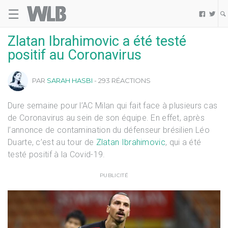
☰
Welovebuzz


Zlatan Ibrahimovic a été testé
positif au Coronavirus
PAR
SARAH HASBI
- 293 RÉACTIONS
Dure semaine pour l’AC Milan qui fait face à plusieurs cas
de Coronavirus au sein de son équipe. En effet, après
l’annonce de contamination du défenseur brésilien Léo
Duarte, c’est au tour de
Zlatan Ibrahimovic
, qui a été
testé positif à la Covid-19.
PUBLICITÉ