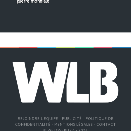
guerre mondiale
REJOINDRE L'ÉQUIPE
-
PUBLICITÉ
-
POLITIQUE DE
CONFIDENTIALITÉ
-
MENTIONS LÉGALES
-
CONTACT
© WELOVEBUZZ - 2026