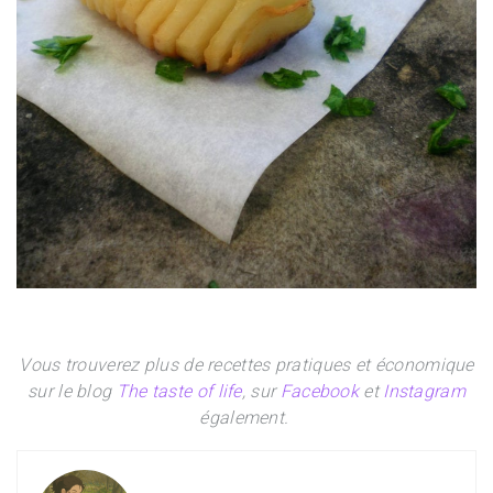
Vous trouverez plus de recettes pratiques et économique
sur le blog
The taste of life
, sur
Facebook
et
Instagram
également.