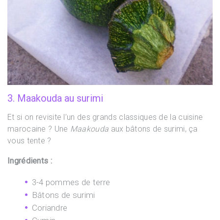
3. Maakouda au surimi
Et si on revisite l’un des grands classiques de la cuisine
marocaine ? Une
Maakouda
aux bâtons de surimi, ça
vous tente ?
Ingrédients :
3-4 pommes de terre
Bâtons de surimi
Coriandre