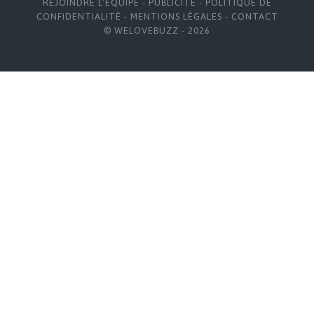
REJOINDRE L'ÉQUIPE
-
PUBLICITÉ
-
POLITIQUE DE
CONFIDENTIALITÉ
-
MENTIONS LÉGALES
-
CONTACT
© WELOVEBUZZ - 2026