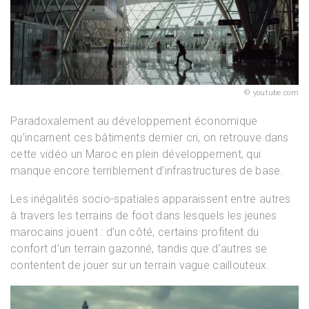
youtube.com
Paradoxalement au développement économique
qu’incarnent ces bâtiments dernier cri, on retrouve dans
cette vidéo un Maroc en plein développement, qui
manque encore terriblement d’infrastructures de base.
Les inégalités socio-spatiales apparaissent entre autres
à travers les terrains de foot dans lesquels les jeunes
marocains jouent : d’un côté, certains profitent du
confort d’un terrain gazonné, tandis que d’autres se
contentent de jouer sur un terrain vague caillouteux.