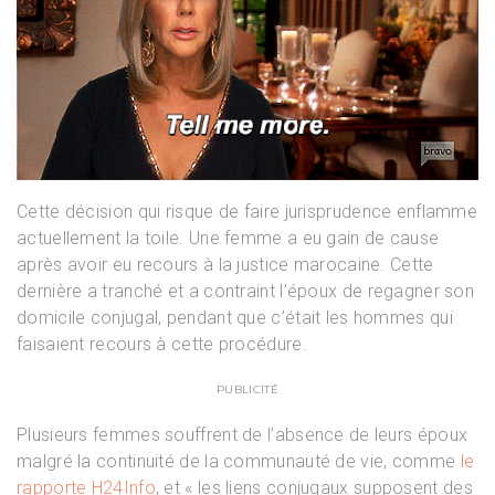
Cette décision qui risque de faire jurisprudence enflamme
actuellement la toile. Une femme a eu gain de cause
après avoir eu recours à la justice marocaine. Cette
dernière a tranché et a contraint l’époux de regagner son
domicile conjugal, pendant que c’était les hommes qui
faisaient recours à cette procédure.
PUBLICITÉ
Plusieurs femmes souffrent de l’absence de leurs époux
malgré la continuité de la communauté de vie, comme
le
rapporte H24Info
, et « les liens conjugaux supposent des