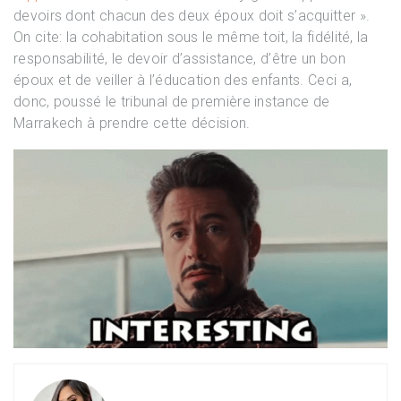
devoirs dont chacun des deux époux doit s’acquitter ».
On cite: la cohabitation sous le même toit, la fidélité, la
responsabilité, le devoir d’assistance, d’être un bon
époux et de veiller à l’éducation des enfants. Ceci a,
donc, poussé le tribunal de première instance de
Marrakech à prendre cette décision.