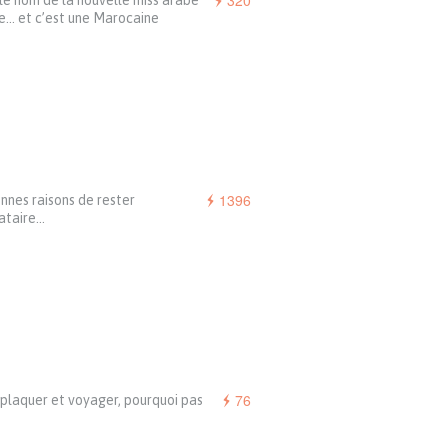
320
le nom de la nouvelle miss arabe
e… et c’est une Marocaine
1396
nnes raisons de rester
ataire…
76
plaquer et voyager, pourquoi pas