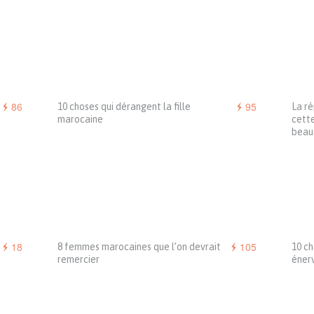
86
95
10 choses qui dérangent la fille
La r
marocaine
cette
beau
18
105
8 femmes marocaines que l’on devrait
10 ch
remercier
énerv