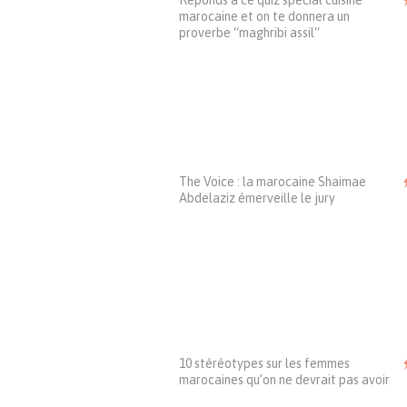
Réponds à ce quiz spécial cuisine
marocaine et on te donnera un
proverbe “maghribi assil“
The Voice : la marocaine Shaimae
Abdelaziz émerveille le jury
10 stéréotypes sur les femmes
marocaines qu’on ne devrait pas avoir