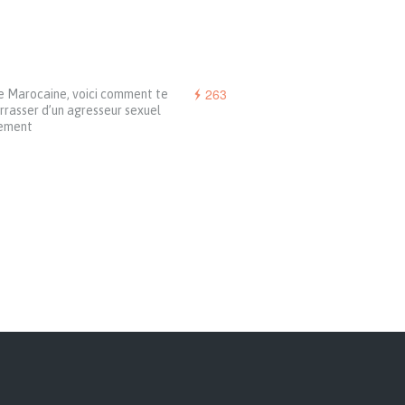
263
e Marocaine, voici comment te
rasser d’un agresseur sexuel
lement