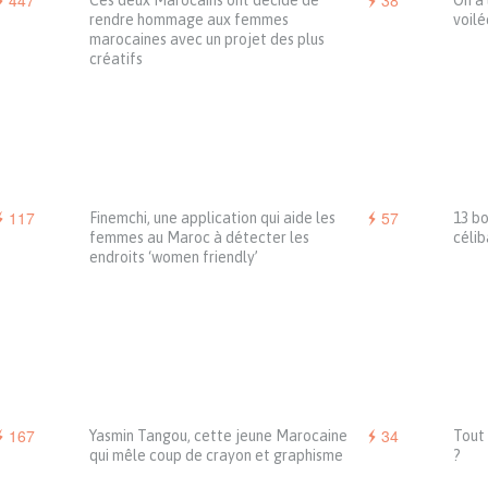
447
38
Ces deux Marocains ont décidé de
On a 
rendre hommage aux femmes
voilé
marocaines avec un projet des plus
créatifs
117
57
Finemchi, une application qui aide les
13 bo
femmes au Maroc à détecter les
célib
endroits ‘women friendly’
167
34
Yasmin Tangou, cette jeune Marocaine
Tout 
qui mêle coup de crayon et graphisme
?