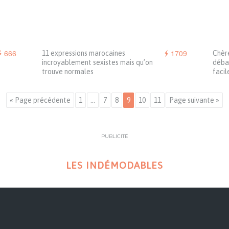
666
1709
11 expressions marocaines
Chèr
incroyablement sexistes mais qu’on
débar
trouve normales
faci
« Page précédente
1
…
7
8
9
10
11
Page suivante »
PUBLICITÉ
LES INDÉMODABLES