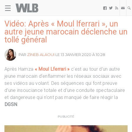
☰
Welovebuzz



Vidéo: Après « Moul lferrari », un
autre jeune marocain déclenche un
tollé général
PAR
ZINEB ALAOUI
LE 13 JANVIER 2020 À 10:28
Après Hamza
« Moul Lferrari »
c’est au tour d’un autre
jeune marocain d’enflammer les réseaux sociaux avec
ses vidéos au volant. Des séquences qui font preuve
d’une insouciance totale et d’une conduite spectaculaire
et dangereuse qui n’ont pas manqué de faire réagir la
DGSN
.
PUBLICITÉ