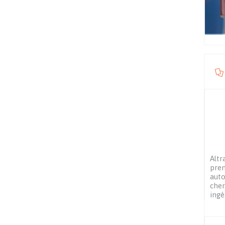
Altr
prem
auto
che
ingé