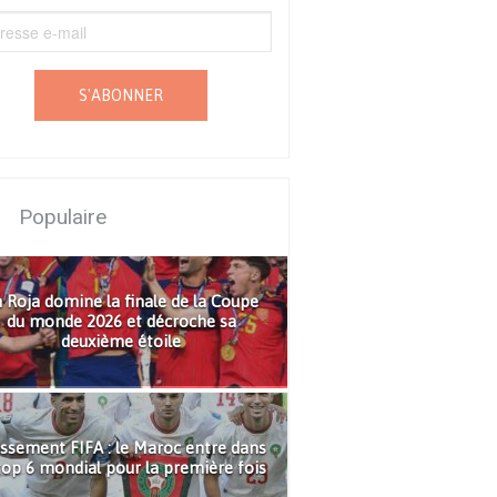
S'ABONNER
Populaire
 Roja domine la finale de la Coupe
du monde 2026 et décroche sa
deuxième étoile
ssement FIFA : le Maroc entre dans
top 6 mondial pour la première fois