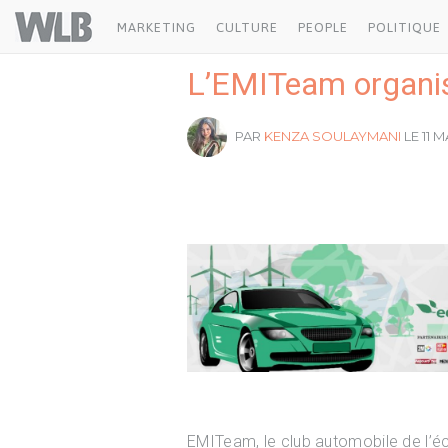
Welovebuzz
MARKETING
CULTURE
PEOPLE
POLITIQUE
L’EMITeam organise
PAR
KENZA SOULAYMANI
LE 11 
EMITeam, le club automobile de l’é