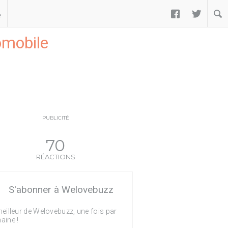


ب
omobile
PUBLICITÉ
70
RÉACTIONS
S'abonner à Welovebuzz
eilleur de Welovebuzz, une fois par
aine !