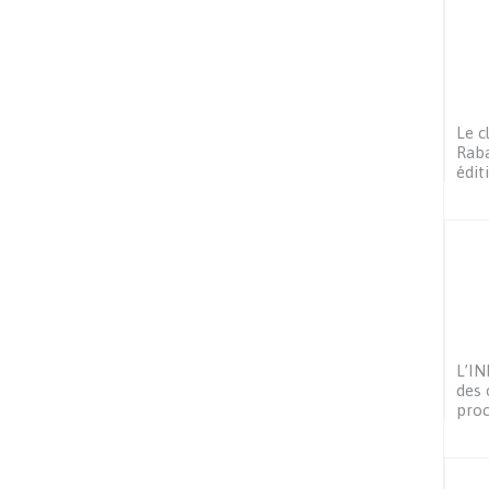
Le c
Raba
édit
L’IN
des 
proc