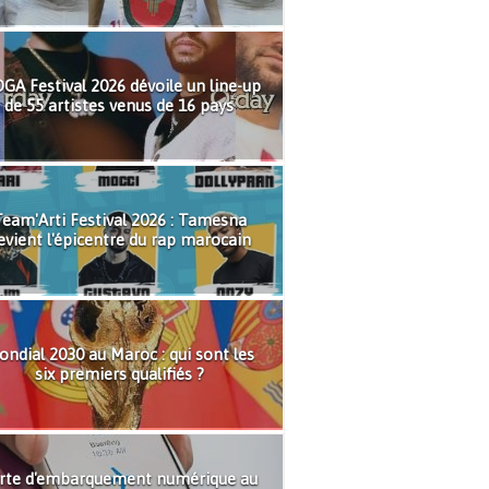
GA Festival 2026 dévoile un line-up
de 55 artistes venus de 16 pays
eam'Arti Festival 2026 : Tamesna
evient l'épicentre du rap marocain
ndial 2030 au Maroc : qui sont les
six premiers qualifiés ?
rte d'embarquement numérique au