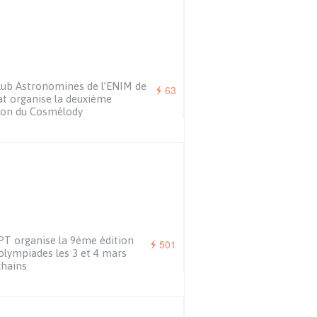
lub Astronomines de l’ENIM de
63
t organise la deuxième
ion du Cosmélody
PT organise la 9ème édition
501
olympiades les 3 et 4 mars
hains