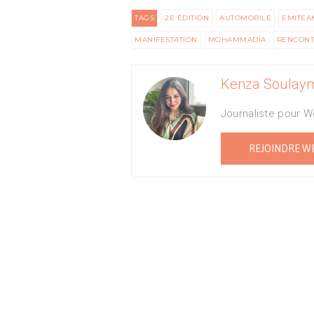
TAGS
2E ÉDITION
AUTOMOBILE
EMITEA
MANIFESTATION
MOHAMMADIA
RENCONT
Kenza Soulay
Journaliste pour 
REJOINDRE W