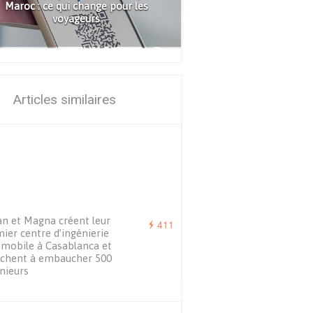
Maroc : ce qui change pour les
voyageurs
Articles similaires
an et Magna créent leur
411
ier centre d’ingénierie
mobile à Casablanca et
rchent à embaucher 500
nieurs