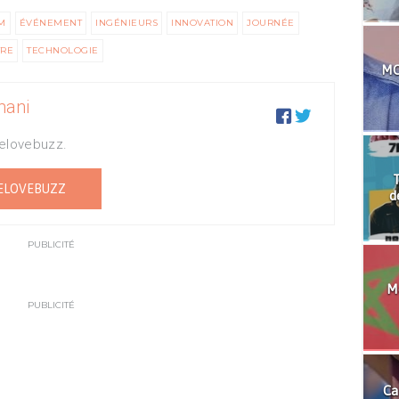
M
ÉVÉNEMENT
INGÉNIEURS
INNOVATION
JOURNÉE
RE
TECHNOLOGIE
MO
mani


Welovebuzz.
T
ELOVEBUZZ
d
PUBLICITÉ
Mo
PUBLICITÉ
Ca