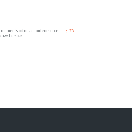
73
8 moments où nos écouteurs nous
auvé la mise