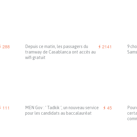
288
2141
Depuis ce matin, les passagers du
9 cho
tramway de Casablanca ont accès au
Sams
wifi gratuit
111
45
MEN Gov : ‘ Tadkik ‘, un nouveau service
Pourq
pour les candidats au baccalauréat
certa
comm