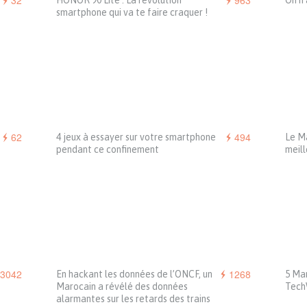
32
963
HONOR 90 Lite : La révolution
On n’
smartphone qui va te faire craquer !
62
494
4 jeux à essayer sur votre smartphone
Le Ma
pendant ce confinement
meil
3042
1268
En hackant les données de l’ONCF, un
5 Mar
Marocain a révélé des données
Tech
alarmantes sur les retards des trains