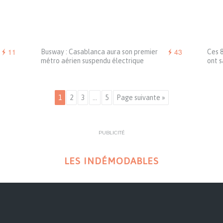
11
43
Busway : Casablanca aura son premier
Ces 
métro aérien suspendu électrique
ont s
1
2
3
…
5
Page suivante »
PUBLICITÉ
LES INDÉMODABLES