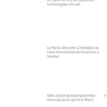
Le Maroc en tête du classement
technologique africain
Le Maroc décroche 11 médailles au
salon international des inventions à
Istanbul
Idder, le plus jeune programmeur
marocain aurait quitté le Maroc