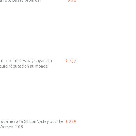
20
arrête pas le progrès !
737
roc parmi les pays ayant la
leure réputation au monde
218
ocaines à la Silicon Valley pour le
Women 2018