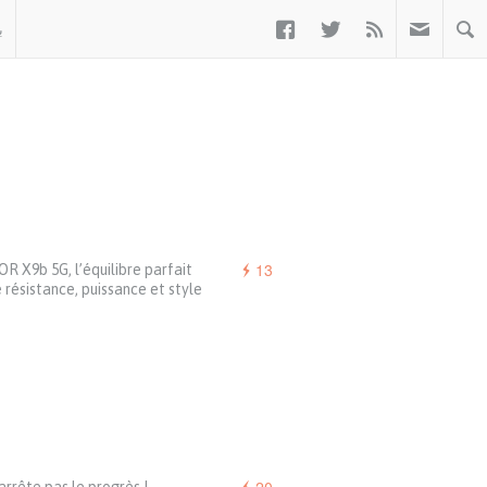



ب
13
 X9b 5G, l’équilibre parfait
 résistance, puissance et style