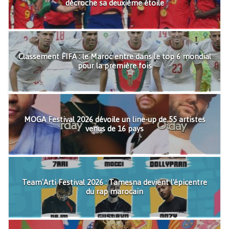
décroche sa deuxième étoile
Classement FIFA : le Maroc entre dans le top 6 mondial
pour la première fois
MOGA Festival 2026 dévoile un line-up de 55 artistes
venus de 16 pays
Team'Arti Festival 2026 : Tamesna devient l'épicentre
du rap marocain