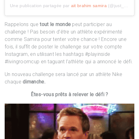
Une publication partagée par
ait brahim samira
(@just_monasam) le
Rappelons que
tout le monde
peut participer au
challenge ! Pas besoin d’être un athlète expérimenté
comme Samira pour tenter votre chance ! Encore une
fois, il suffit de poster le challenge sur votre compte
Instagram, en utilisant les hashtags #playinside
#livingroomcup en taguant l’athlète qui a annoncé le défi.
Un nouveau challenge sera lancé par un athlète Nike
chaque
dimanche.
Êtes-vous prêts à relever le défi ?