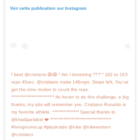
Voir cette publication sur Instagram
I beat @cristiano 😱😱 * Am I dreaming ??? * 162 or 163
reps 45sec. @cristiano make 146reps. Swipe left, You’ve
got the slow motion to count the reps.
************************** An honor to do this challenge, a big
thanks, my abs will remember you. Cristiano Ronaldo is
my favorite athlete. **************** Special thanks to
@khadijaelabid ❤️ *************************************
#livingroomcup #playinside @nike @nikewomen
@cristiano