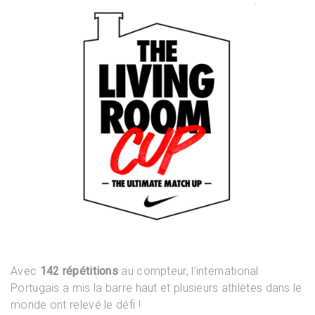
Avec
142 répétitions
au compteur, l’international
Portugais a mis la barre haut et plusieurs athlètes dans le
monde ont relevé le défi !