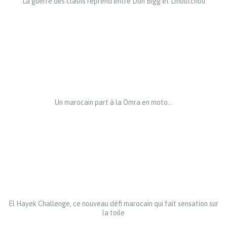
La guerre des clashs reprend entre Don Bigg et Lmoutchou
Un marocain part à la Omra en moto…
El Hayek Challenge, ce nouveau défi marocain qui fait sensation sur
la toile