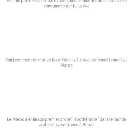
Pour un pot-de-vin de 100 dirhams, une femme-médecin aurait été
condamnée par la justice
Voici comment on motive les médecins à travailler honnêtement au
Maroc
Le Maroc a enfin son premier projet ”zoothérapie” dans le monde
arabe et ça se trouve à Rabat