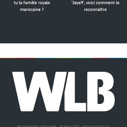
tu la famille royale
'3aye9', voici comment le
marocaine ?
reconnaître
REJOINDRE L'ÉQUIPE
-
PUBLICITÉ
-
POLITIQUE DE