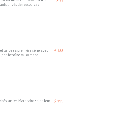
19
uvernement veut soutenir les
ants privés de ressources
188
l lance sa première série avec
super-héroïne musulmane
195
ichés sur les Marocains selon leur