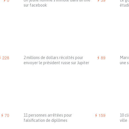
0
59
Un jeune homme s’immole dans un live
Le go
sur facebook
étudi
228
89
2 millions de dollars récoltés pour
Marve
envoyer le président russe sur Jupiter
une 
70
159
11 personnes arrêtées pour
10 cl
falsification de diplômes
ville