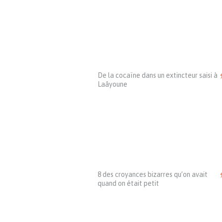
De la cocaïne dans un extincteur saisi à
Laâyoune
8 des croyances bizarres qu’on avait
quand on était petit