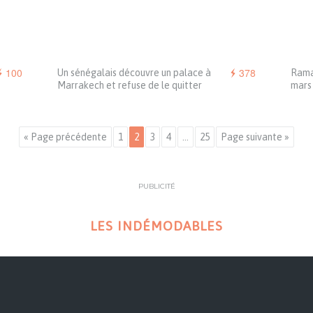
100
378
Un sénégalais découvre un palace à
Ramad
Marrakech et refuse de le quitter
mars
« Page précédente
1
2
3
4
…
25
Page suivante »
PUBLICITÉ
LES INDÉMODABLES