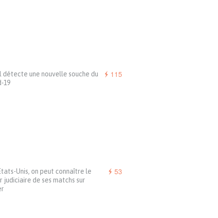
115
l détecte une nouvelle souche du
d-19
53
tats-Unis, on peut connaître le
r judiciaire de ses matchs sur
er