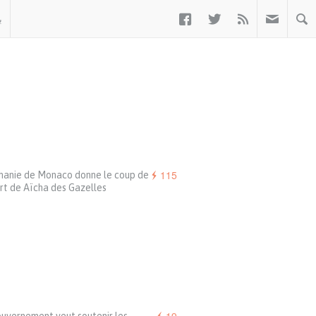



ب
115
hanie de Monaco donne le coup de
rt de Aïcha des Gazelles